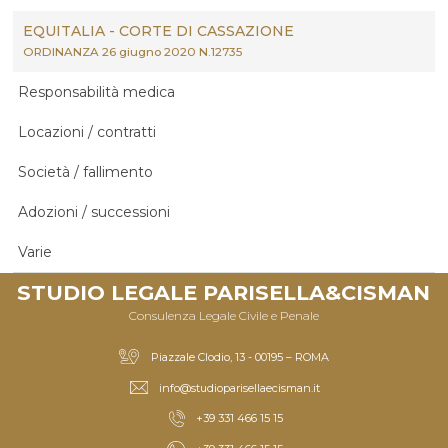
EQUITALIA - CORTE DI CASSAZIONE
ORDINANZA 26 giugno 2020 N.12735
Responsabilità medica
Locazioni / contratti
Società / fallimento
Adozioni / successioni
Varie
STUDIO LEGALE PARISELLA&CISMAN
Consulenza Legale Civile e Penale
Piazzale Clodio, 13 - 00195 – ROMA
info@studioparisellaecisman.it
+39 331 466 15 15