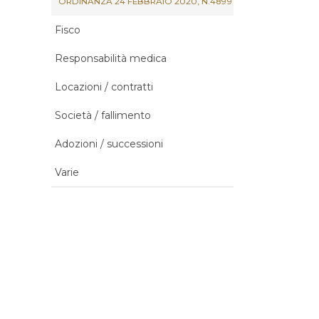
ORDINANZA 24 FEBBRAIO 2020, N.4899
Fisco
Responsabilità medica
Locazioni / contratti
Società / fallimento
Adozioni / successioni
Varie