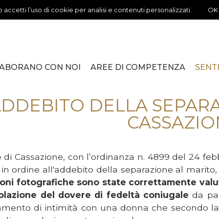
 accetti l’uso di cookie per analisi e contenuti personalizzati.
OK
ABORANO CON NOI
AREE DI COMPETENZA
SENT
ISMAN
AVV. MASSIMO PARISELLA
SSA ROBERTA ALTAVILLA
 DANIELE PADOVANI
STUPEF
SEPARA
FISCO
RESPON
LOCAZI
SOCIET
ADOZIO
VARIE
DDEBITO DELLA SEPARA
CASSAZIO
 di Cassazione, con l’ordinanza n. 4899 del 24 feb
in ordine all'addebito della separazione al marito
oni fotografiche sono state correttamente valu
iolazione del dovere di fedeltà coniugale
da par
amento di intimità con una donna che secondo la