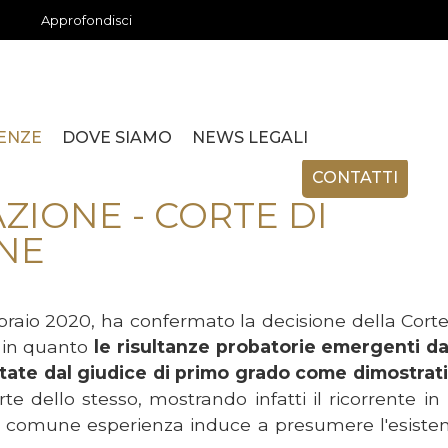
Approfondisci
ENZE
DOVE SIAMO
NEWS LEGALI
CONTATTI
ACENTI / DETENZIONE
ZIONE / DIVORZIO
SABILITÀ MEDICA
ONI / CONTRATTI
À / FALLIMENTO
NI / SUCCESSIONI
PER PRIVATI
PER AZIENDE
PER PROFESSIONISTI
ZIONE - CORTE DI
NE
braio 2020, ha confermato la decisione della Corte
, in quanto
le risultanze probatorie emergenti da
tate dal giudice di primo grado come dimostrat
te dello stesso, mostrando infatti il ricorrente in
 comune esperienza induce a presumere l'esiste