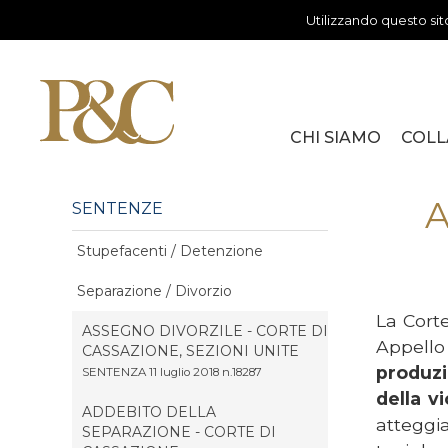
Utilizzando questo sito
CHI SIAMO
COLL
AVV. ALESSIA PARISELLA
AVV. IOANA CRISTINA C
PROF. 
DOTT.
DOTT.
A
SENTENZE
Stupefacenti / Detenzione
Separazione / Divorzio
La Corte
ASSEGNO DIVORZILE - CORTE DI
Appello 
CASSAZIONE, SEZIONI UNITE
produzi
SENTENZA 11 luglio 2018 n.18287
della v
ADDEBITO DELLA
atteggi
SEPARAZIONE - CORTE DI