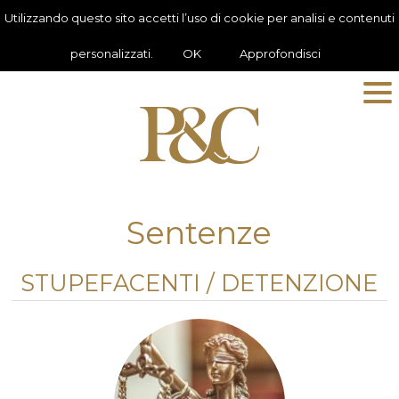
Utilizzando questo sito accetti l’uso di cookie per analisi e contenuti
personalizzati.
OK
Approfondisci
Sentenze
STUPEFACENTI / DETENZIONE