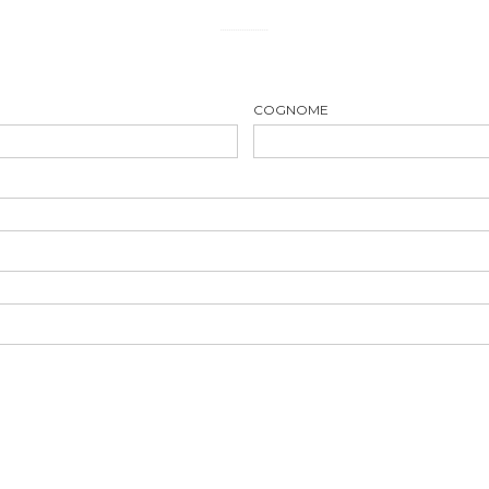
......................
COGNOME