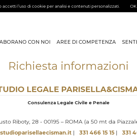
 accetti l’uso di cookie per analisi e contenuti personalizzati.
OK
ABORANO CON NOI
AREE DI COMPETENZA
SENT
ISMAN
AVV. MASSIMO PARISELLA
SSA ROBERTA ALTAVILLA
 DANIELE PADOVANI
STUPEF
SEPARA
FISCO
RESPON
LOCAZI
SOCIET
ADOZIO
VARIE
Richiesta informazioni
TUDIO LEGALE PARISELLA&CISM
Consulenza Legale Civile e Penale
sto Riboty, 28 - 00195 – ROMA (a 50 mt da Piazzal
studioparisellaecisman.it
|
331 466 15 15
|
331 4